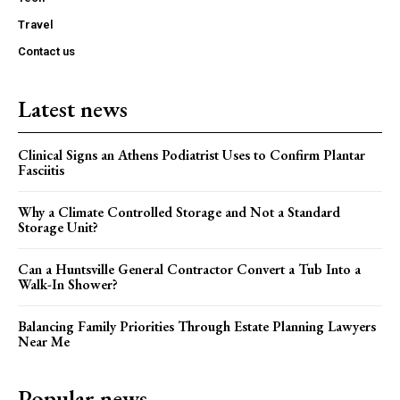
Travel
Contact us
Latest news
Clinical Signs an Athens Podiatrist Uses to Confirm Plantar
Fasciitis
Why a Climate Controlled Storage and Not a Standard
Storage Unit?
Can a Huntsville General Contractor Convert a Tub Into a
Walk-In Shower?
Balancing Family Priorities Through Estate Planning Lawyers
Near Me
Popular news