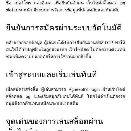
ชื่อ เบอร์โทร และอีเมล เพื่อยืนยันตัวตน เว็บไซต์สล็อตสด pg
slot เบรกหนัก มีระบบการจัดการข้อมูลที่ปลอดภัยและทันสมัย
ยืนยันการสมัครผ่านระบบอัตโนมัติ
หลังจากกรอกข้อมูล ผู้เล่นจะได้รับการยืนยันผ่านรหัส OTP ทำให้
มั่นใจได้ว่าบัญชีจะไม่ถูกสวมรอย เว็บไซต์สด ไม่ต้องผ่านตัวแทน
ช่วยเพิ่มความปลอดภัยให้การใช้งานมากยิ่งขึ้น
เข้าสู่ระบบและเริ่มเล่นทันที
เมื่อสมัครเสร็จสิ้น ผู้เล่นสามารถ Pgneko88 login ผ่านเว็บไซต์
สล็อตสด pg และเริ่มสนุกกับเกมได้ทันที โดยไม่จำเป็นต้องรอ
อนุมัติจากตัวแทนเหมือนระบบแบบเดิม
จุดเด่นของการเล่นสล็อตผ่าน