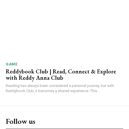
GAME
Reddybook Club | Read, Connect & Explore
with Reddy Anna Club
Reading has always been considered a personal journey, but with
Reddybook Club, it becomes a shared experience. This...
Follow us