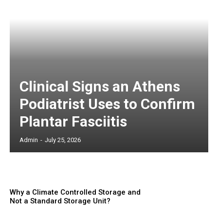
Clinical Signs an Athens
Podiatrist Uses to Confirm
Plantar Fasciitis
Admin
-
July 25, 2026
Why a Climate Controlled Storage and
Not a Standard Storage Unit?