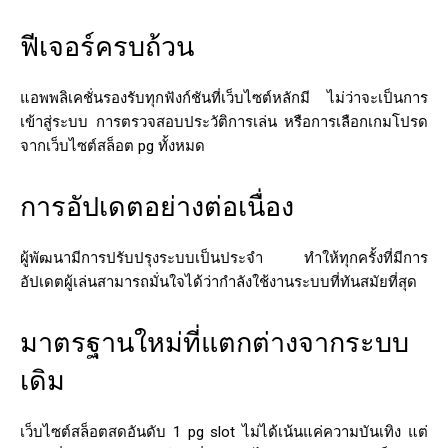
ฟีเจอร์ครบถ้วน
แอพพลิเคชั่นรองรับทุกฟังก์ชันที่เว็บไซต์หลักมี ไม่ว่าจะเป็นการ
เข้าสู่ระบบ การตรวจสอบประวัติการเล่น หรือการเลือกเกมโปรด
จากเว็บไซต์สล็อต pg ทั้งหมด
การอัปเดตอย่างต่อเนื่อง
ผู้พัฒนามีการปรับปรุงระบบเป็นประจำ ทำให้ทุกครั้งที่มีการ
อัปเดตผู้เล่นสามารถมั่นใจได้ว่ากำลังใช้งานระบบที่ทันสมัยที่สุด
มาตรฐานใหม่ที่แตกต่างจากระบบ
เดิม
เว็บไซต์สล็อตสดอันดับ 1 pg slot ไม่ได้เน้นแค่ความบันเทิง แต่