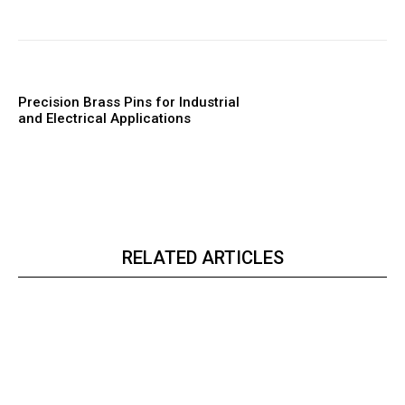
Precision Brass Pins for Industrial
and Electrical Applications
RELATED ARTICLES