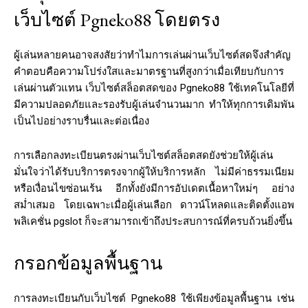
เว็บไซต์ Pgneko88 โดยตรง
ผู้เล่นหลายคนอาจสงสัยว่าทำไมการเล่นผ่านเว็บไซต์สดจึงสำคัญ
คำตอบคือความโปร่งใสและมาตรฐานที่สูงกว่าเมื่อเทียบกับการ
เล่นผ่านตัวแทน เว็บไซต์สล็อตสดของ Pgneko88 ใช้เทคโนโลยีที่
มีความปลอดภัยและรองรับผู้เล่นจำนวนมาก ทำให้ทุกการเดิมพัน
เป็นไปอย่างราบรื่นและต่อเนื่อง
การเลือกลงทะเบียนตรงผ่านเว็บไซต์สล็อตสดยังช่วยให้ผู้เล่น
มั่นใจว่าได้รับบริการตรงจากผู้ให้บริการหลัก ไม่มีค่าธรรมเนียม
หรือเงื่อนไขซ่อนเร้น อีกทั้งยังมีการอัปเดตเนื้อหาใหม่ๆ อย่าง
สม่ำเสมอ โดยเฉพาะเมื่อผู้เล่นเลือก ดาวน์โหลดและติดตั้งแอพ
พลิเคชั่น pgslot ก็จะสามารถเข้าถึงประสบการณ์ที่ครบถ้วนยิ่งขึ้น
กรอกข้อมูลพื้นฐาน
การลงทะเบียนกับเว็บไซต์ Pgneko88 ใช้เพียงข้อมูลพื้นฐาน เช่น